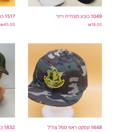
1049 כובע מצחייה וייזר
1517 כובע ביטחון כחול
₪
45.00
₪
18.00
1648 קסקט ראפ סמל צה"ל
1832 כובע טקטי