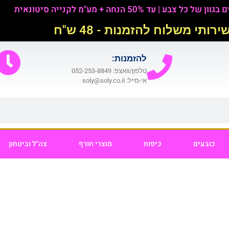
 | עד 50% הנחה + מע"מ לקנייה סיטונאית
ותי משלוח להזמנות - 48 ש"ח
להזמנות:​
טלפון/וואצפ: 052-253-8849
אי-מייל: soly@soly.co.il
כובעים
כיפות
מוצרי חורף
צה"ל וביטחון