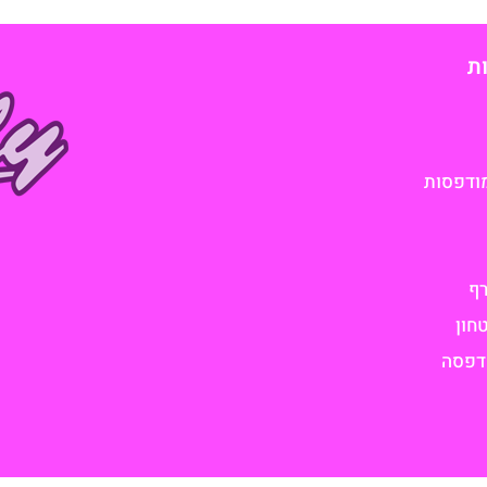
ת
ודפסות
רף
חון
דפסה