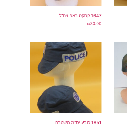
1647 קסקט ראפ צה"ל
₪
30.00
1851 כובע יס"מ משטרה