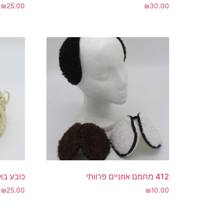
₪
25.00
₪
30.00
412 מחמם אוזניים פרוותי
כובע בוק
₪
25.00
₪
10.00